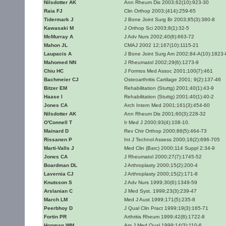
Nilsdotter AK
Ann Rheum Dis 2003;62(10):923-30
Raia FJ
Clin Orthop 2003;(414):259-65
Tidermark J
J Bone Joint Surg Br 2003;85(3):380-8
Kawasaki M
J Orthop Sci 2003;8(1):32-5
McMurray A
J Adv Nurs 2002;40(6):663-72
Mahon JL
CMAJ 2002 12;167(10):1115-21
Laupacis A
J Bone Joint Surg Am 2002;84-A(10):1823-
Mahomed NN
J Rheumatol 2002;29(6):1273-9
Chiu HC
J Formos Med Assoc 2001;100(7):461
Bachmeier CJ
Osteoarthritis Cartilage 2001; 9(2):137-46
Bitzer EM
Rehabilitation (Stuttg) 2001;40(1):43-9
Haase I
Rehabilitation (Stuttg) 2001;40(1):40-2
Jones CA
Arch Intern Med 2001;161(3):454-60
Nilsdotter AK
Ann Rheum Dis 2001;60(3):228-32
O'Connell T
Ir Med J 2000;93(4):108-10.
Mainard D
Rev Chir Orthop 2000;86(5):464-73
Rissanen P
Int J Technol Assess 2000;16(2):696-705
Marti-Valls J
Med Clin (Barc) 2000;114 Suppl 2:34-9
Jones CA
J Rheumatol 2000;27(7):1745-52
Boardman DL
J Arthroplasty 2000;15(2):200-4
Lavernia CJ
J Arthroplasty 2000;15(2):171-8
Knutsson S
J Adv Nurs 1999;30(6):1349-59
Arslanian C
J Med Syst. 1999;23(3):239-47
March LM
Med J Aust 1999;171(5):235-8
Peerbhoy D
J Qual Clin Pract 1999;19(3):165-71
Fortin PR
Arthritis Rheum 1999;42(8):1722-8
Hopman WM
Am J Med Qual 1999;14(3):110-6