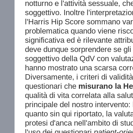
notturno e l'attività sessuale, c
soggettivo. Inoltre l'interpretaz
l'Harris Hip Score sommano vari
problematica quando viene risco
significativa ed è rilevante attr
deve dunque sorprendere se gli s
soggettivo della QdV con valutazi
hanno mostrato una scarsa corre
Diversamente, i criteri di validit
questionari che
misurano la Hea
qualità di vita correlata alla salu
principale del nostro intervento: l
quanto sin qui riportato, la valuta
protesi d'anca nell'ambito di st
l'uso dei questionari
patient-ori