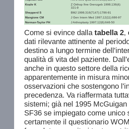
Knahr K
Z Orthop Ihre Grenzgeb 1998;136(4):
321-9
Shepperd S
BMJ 1998;316(7147):1786-91
Mangione CM
J Gen Intern Med 1997;12(11):686-97
Norman-Taylor FH
J Arthroplasty 1997;12(6):646-50
Come si evince dalla
tabella 2
,
dati rilevante attinente al perio
destino a lungo termine dell'inter
qualità di vita del paziente. Dall
anche in questo settore della ri
apparentemente in misura mino
osservazioni che sostengono l'in
precedenza. Va riaffermata tuttav
sistemi; già nel 1995 McGuigan e
SF36 se impiegato come unico si
certamente il questionario WOMAC