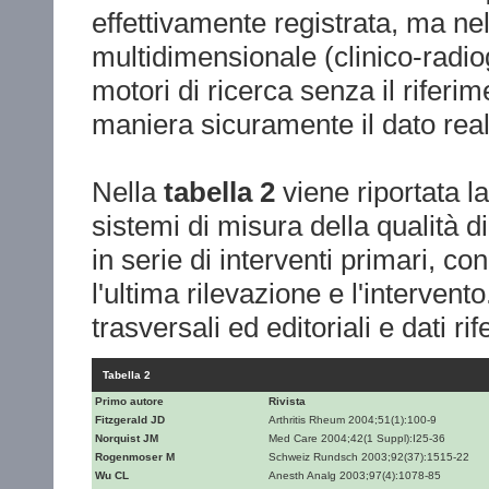
effettivamente registrata, ma ne
multidimensionale (clinico-radiog
motori di ricerca senza il riferime
maniera sicuramente il dato rea
Nella
tabella 2
viene riportata la
sistemi di misura della qualità 
in serie di interventi primari, co
l'ultima rilevazione e l'intervent
trasversali ed editoriali e dati rif
Tabella 2
Primo autore
Rivista
Fitzgerald JD
Arthritis Rheum 2004;51(1):100-9
Norquist JM
Med Care 2004;42(1 Suppl):I25-36
Rogenmoser M
Schweiz Rundsch 2003;92(37):1515-22
Wu CL
Anesth Analg 2003;97(4):1078-85